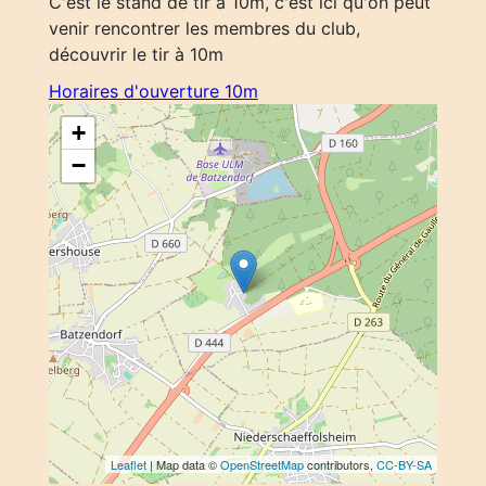
C'est le stand de tir à 10m, c'est ici qu'on peut
venir rencontrer les membres du club,
découvrir le tir à 10m
Horaires d'ouverture 10m
+
−
Leaflet
| Map data ©
OpenStreetMap
contributors,
CC-BY-SA