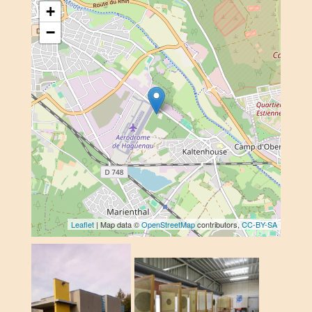
+
−
Leaflet
| Map data ©
OpenStreetMap
contributors,
CC-BY-SA